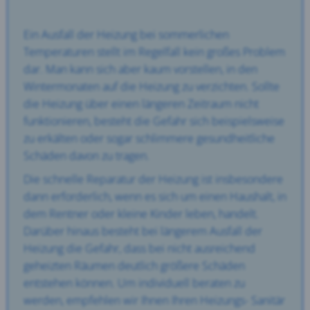
Ein Ausfall der Heizung bei sommerlichen
Temperaturen stellt im Regelfall kein großes Problem
dar. Man kann sich aber kaum vorstellen, in den
Wintermonaten auf die Heizung zu verzichten. Sollte
die Heizung über einen längeren Zeitraum nicht
funktionieren, besteht die Gefahr sich beispielsweise
zu erkälten oder sogar schlimmere gesundheitliche
Schäden davon zu tragen.
Die schnelle Reparatur der Heizung ist insbesondere
dann erforderlich, wenn es sich um einen Haushalt, in
dem Rentner oder kleine Kinder leben, handelt.
Darüber hinaus besteht bei längerem Ausfall der
Heizung die Gefahr, dass bei nicht ausreichend
geheizten Räumen deutlich größere Schäden
entstehen können. Um individuell beraten zu
werden, empfehlen wir Ihnen Ihren Heizungs- Sanitär