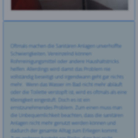
Oftmals machen die Sanitären Anlagen unverhoffte
Schwierigkeiten. Vereinzelnd können
Rohrreinigungsmittel oder andere Haushaltstricks
helfen. Allerdings wird damit das Problem nie
vollständig beseitigt und irgendwann geht gar nichts
mehr. Wenn das Wasser im Bad nicht mehr abläuft
oder die Toilette verstopft ist, wird es oftmals als eine
Kleinigkeit eingestuft. Doch es ist ein
ernstzunehmendes Problem. Zum einen muss man
die Unbequemlichkeit beachten, dass die sanitären
Anlagen nicht mehr genutzt werden können und
dadurch der gesamte Alltag zum Erliegen kommt.