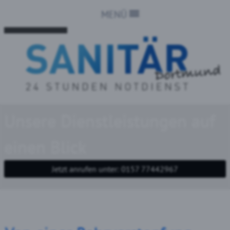
MENÜ
Unsere Dienstleistungen auf
einen Blick
Jetzt anrufen unter: 0157 77442967