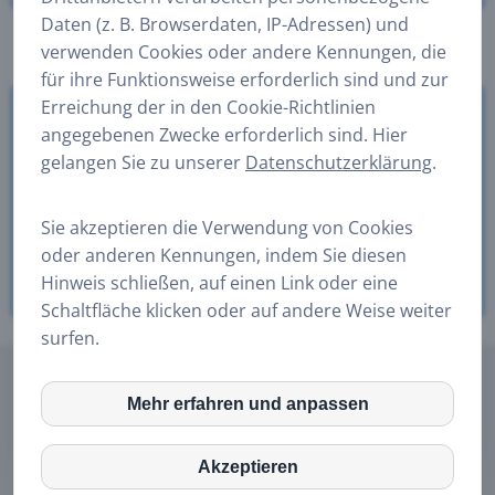
Daten (z. B. Browserdaten, IP-Adressen) und
verwenden Cookies oder andere Kennungen, die
für ihre Funktionsweise erforderlich sind und zur
Erreichung der in den Cookie-Richtlinien
Unser kompetentes Team bringt hervorragende
angegebenen Zwecke erforderlich sind. Hier
Kenntnisse und Erfahrungen in der Installation,
gelangen Sie zu unserer
Datenschutzerklärung
.
Wartung oder Reparatur von Sanitären Anlagen, mit.
Rufen Sie uns jetzt an unter Tel.:
0157 77442967
. Wir
Sie akzeptieren die Verwendung von Cookies
stehen Ihnen rund um Uhr für Fragen zur Verfügung!
oder anderen Kennungen, indem Sie diesen
Ihr Sanitär Notdienst in Dortmund
Hinweis schließen, auf einen Link oder eine
Schaltfläche klicken oder auf andere Weise weiter
surfen.
© 2019 - 2025 Sanitärnotdienst Dortmund | Klempner |
Mehr erfahren und anpassen
inCMS
Kontakt
Sanitär Notruf:
0157 77442967
|
www.
sanitaer-
notdienst-dortmund.de
Akzeptieren
Google Fonts
Öffnungszeiten: 24/7 |
Impressum
|
Datenschutz